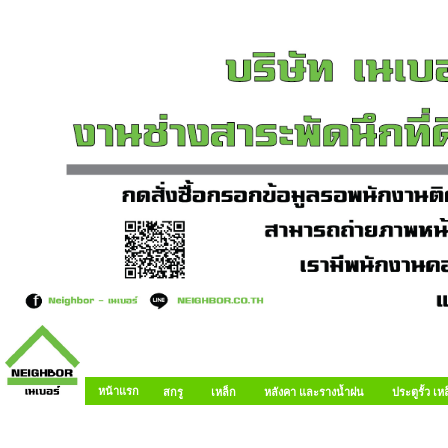
หน้าแรก
สกรู
เหล็ก
หลังคา และรางน้ำฝน
ประตูรั้ว เ