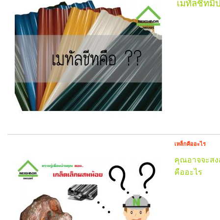
เมทัลชีทมี
เหล็กคืออะไร
คุณอาจจะสงสัย
คืออะไร