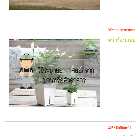
วิธีระบายอากาศออ
หน้าร้อนแบบน
เมทัลชีทคืออะไร