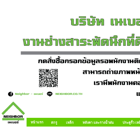
หน้าแรก
สกรู
เหล็ก
หลังคา และรางน้ำฝน
ประตูรั้ว เ