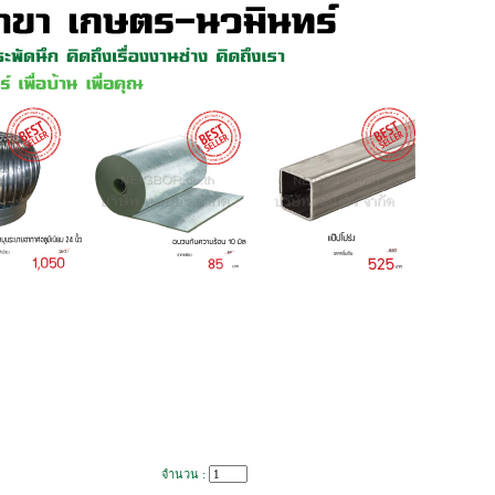
จำนวน :