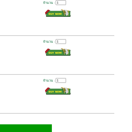
จำนวน :
จำนวน :
จำนวน :