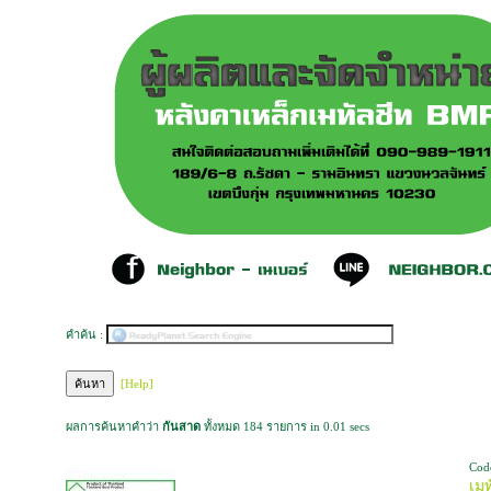
คำค้น :
[Help]
ผลการค้นหาคำว่า
กันสาด
ทั้งหมด 184 รายการ in 0.01 secs
Cod
เมท