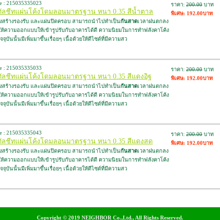
e : 215035335023
ราคา:
200.00
บาท
ทัลชีทแผ่นโค้งโดมลอนมาตรฐาน หนา 0.35 สีน้ำตาล
พิเศษ: 192.00บาท
งสร้างรองรับ และแผ่นปิดครอบ สามารถนำไปทำเป็น
กันสาด
เวลาฝนตกลง
ให้ความออกแบบให้เข้ารูปรับกับอาคารได้ดี ความนิยมในการทำฟลังคาโค้ง
จจุบันนั้นมีเพิ่มมาขึ้นเรื่อยๆ เนื้อด้วยให้ดีไซต์ที่มีความสว
e : 215035335033
ราคา:
200.00
บาท
ทัลชีทแผ่นโค้งโดมลอนมาตรฐาน หนา 0.35 สีแดงอิฐ
พิเศษ: 192.00บาท
งสร้างรองรับ และแผ่นปิดครอบ สามารถนำไปทำเป็น
กันสาด
เวลาฝนตกลง
ให้ความออกแบบให้เข้ารูปรับกับอาคารได้ดี ความนิยมในการทำฟลังคาโค้ง
จจุบันนั้นมีเพิ่มมาขึ้นเรื่อยๆ เนื้อด้วยให้ดีไซต์ที่มีความสว
e : 215035335043
ราคา:
200.00
บาท
ทัลชีทแผ่นโค้งโดมลอนมาตรฐาน หนา 0.35 สีแดงสด
พิเศษ: 192.00บาท
งสร้างรองรับ และแผ่นปิดครอบ สามารถนำไปทำเป็น
กันสาด
เวลาฝนตกลง
ให้ความออกแบบให้เข้ารูปรับกับอาคารได้ดี ความนิยมในการทำฟลังคาโค้ง
จจุบันนั้นมีเพิ่มมาขึ้นเรื่อยๆ เนื้อด้วยให้ดีไซต์ที่มีความสว
Copyright © 2019 NEIGHBOR Co.,Ltd., All Rights Reserved.