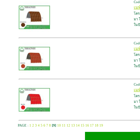
Cod
เม
โคร
มา 
ในปั
Cod
เม
โคร
มา 
ในปั
Cod
เม
โคร
มา 
ในปั
PAGE :
1
2
3
4
5
6
7
8
[9]
10
11
12
13
14
15
16
17
18
19