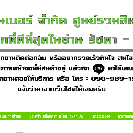
า และรางน้ำฝน
ประตูรั้ว เหล็กดัด กันขโมย และตกแต่ง
เครื่องมือช่าง
อุปกรณ์ท่