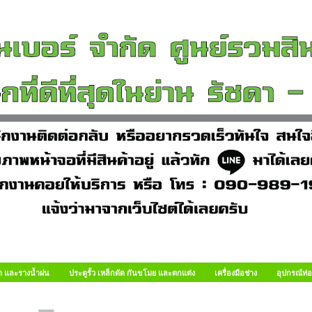
า และรางน้ำฝน
ประตูรั้ว เหล็กดัด กันขโมย และตกแต่ง
เครื่องมือช่าง
อุปกรณ์ท่