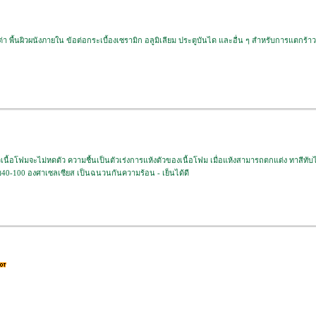
า พื้นผิวผนังภายใน ข้อต่อกระเบื้องเซรามิก อลูมิเลียม ประตูบันได และอื่น ๆ สำหรับการแตกร้า
้วเนื้อโฟมจะไม่หดตัว ความชื้นเป็นตัวเร่งการแห้งตัวของเนื้อโฟม เมื่อแห้งสามารถตกแต่ง ทาสีทับได
บ40-100 องศาเซลเซียส เป็นฉนวนกันความร้อน - เย็นได้ดี