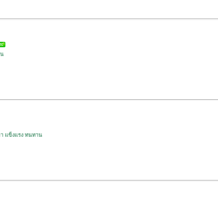
าน
เบา แข็งแรง ทนทาน