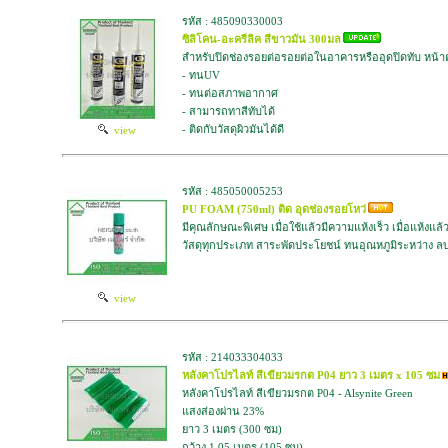
รหัส : 485090330003
ซิลิโคน-อะครีลิค สีขาวมัน 300มล
สำหรับปิดช่องรอยต่อรอยต่อในอาคารหรืออุดปิดทับ หน้าต่
- ทนUV
- ทนต่อสภาพอากาศ
- สามารถทาสีทับได้
- ติดกับวัสดุผิวมันได้ดี
view
รหัส : 485050005253
PU FOAM (750ml) ติด อุดช่องรอยโหว่
มีคุณลักษณะพิเศษ เมื่อใช้แล้วมีความแห้งเร็ว เมื่อแห้งแล
วัสดุทุกประเภท สาระพัดประโยชน์ ทนอุณหภูมิระหว่าง ล
view
รหัส : 214033304033
หลังคาโปรไลท์ สีเขียวมรกต P04 ยาว 3 เมตร x 105 ซม
หลังคาโปรไลท์ สีเขียวมรกต P04 - Alsynite Green
แสงส่องผ่าน 23%
ยาว 3 เมตร (300 ซม)
กว้าง 1.05 เมตร (105 ซม)