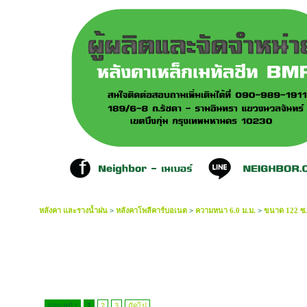
หลังคา และรางน้ำฝน
>
หลังคาโพลีคาร์บอเนต
>
ความหนา 6.0 ม.ม.
>
ขนาด 122 ซ.ม.
ก่อนหน้า
1
2
3
ถัดไป