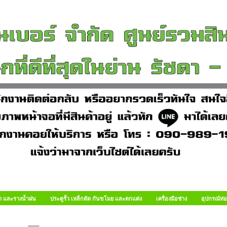
า และรางน้ำฝน
ประตูรั้ว เหล็กดัด กันขโมย และตกแต่ง
เครื่องมือช่าง
อุปกรณ์ท่