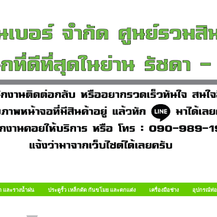
า และรางน้ำฝน
ประตูรั้ว เหล็กดัด กันขโมย และตกแต่ง
เครื่องมือช่าง
อุปกรณ์ท่