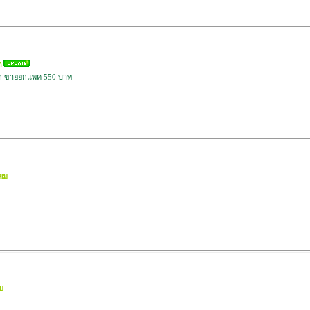
ก
แฉก ขายยกแพค 550 บาท
่ยม
ยม