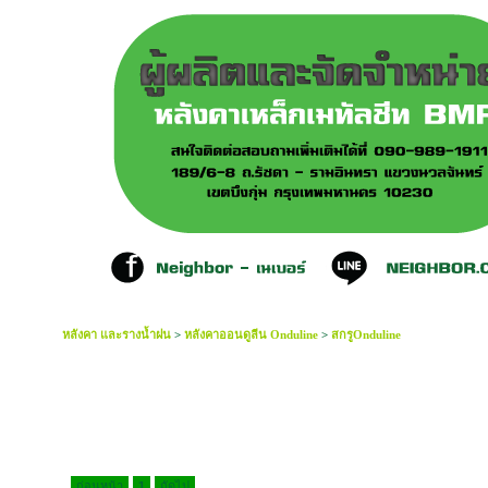
หลังคา และรางน้ำฝน
>
หลังคาออนดูลีน Onduline
>
สกรูOnduline
ก่อนหน้า
1
ถัดไป