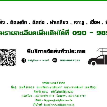
บริษัท เนเบอร์ จำกัด
ที่อยู่ : เลขที่ 189/6-8 ถนนรัชดา-รามอินทรา แขวง นวลจันทร์ เขต บึงกุ่ม
จังหวัด กทม. รหัสไปรษณีย์ 10230
เบอร์โทร : +66 90 989 1911 โทรสาร : +66 2 946 1717
อีเมล : Support@neighbor.co.th
เว็บไซต์ : http://www.neighbor.co.th