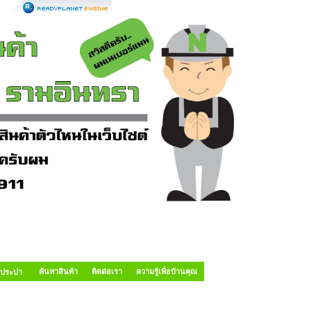
ค้นหาสินค้า
ติดต่อเรา
ความรู้เพื่อบ้านคุณ
อประปา