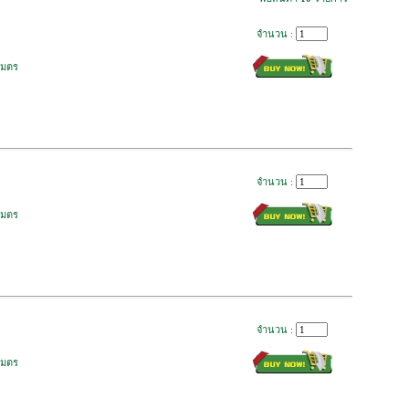
จำนวน :
เมตร
จำนวน :
เมตร
จำนวน :
เมตร