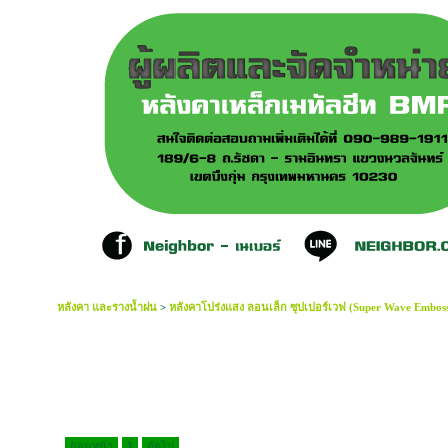
หลังคา และรางน้ำฝน
>
หลังคาโปร่งแสง ลอนเล็ก ซุปเปอร์เวฟ (Super Wave Embos
ก่อนหน้า
1
ถัดไป