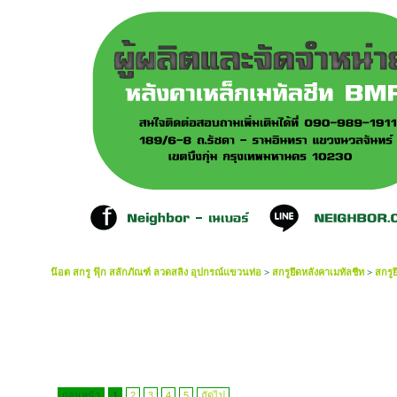
น๊อต สกรู ฟุ๊ก สลักภัณฑ์ ลวดสลิง อุปกรณ์แขวนท่อ
>
สกรูยึดหลังคาเมทัลชีท
>
สกรู
ก่อนหน้า
1
2
3
4
5
ถัดไป