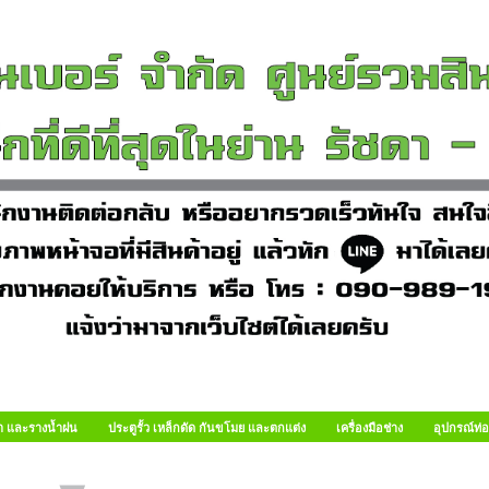
า และรางน้ำฝน
ประตูรั้ว เหล็กดัด กันขโมย และตกแต่ง
เครื่องมือช่าง
อุปกรณ์ท่