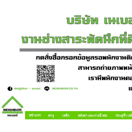
หน้าแรก
สกรู
เหล็ก
หลังคา และรางน้ำฝน
ประตูรั้ว เ