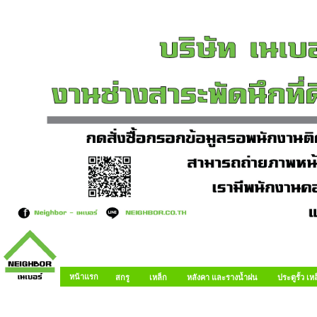
หน้าแรก
สกรู
เหล็ก
หลังคา และรางน้ำฝน
ประตูรั้ว เ