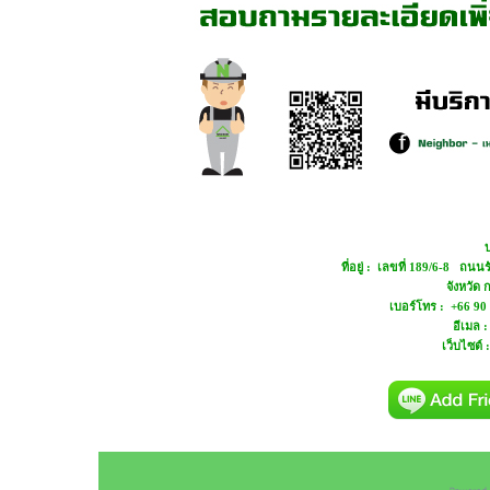
บ
ที่อยู่ : เลขที่ 189/6-8 ถ
จังหวัด
เบอร์โทร : +66 90
อีเมล 
เว็บไซต์ 