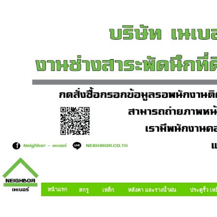
หน้าแรก
สกรู
เหล็ก
หลังคา และรางน้ำฝน
ประตูรั้ว เ