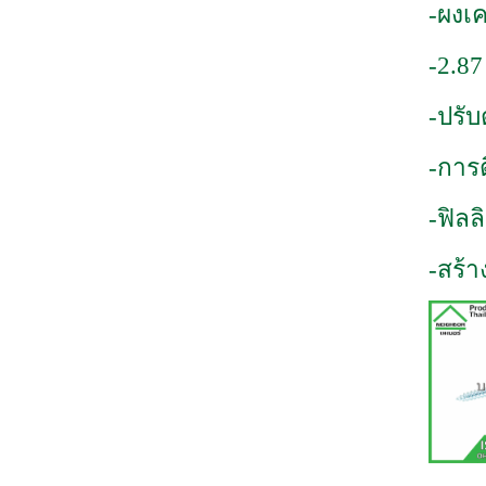
-ผงเ
-2.87
-ปรับ
-การต
-ฟิลล
-สร้า