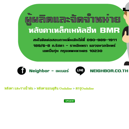
หลังคา และรางน้ำฝน
>
หลังคาออนดูลีน Onduline
>
สกรูOnduline
สกรูกันน้ำ สีเขียว หัวแฉก