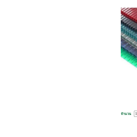
จำนวน