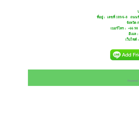
บ
ที่อยู่ : เลขที่ 189/6-8 ถ
จังหวัด
เบอร์โทร : +66 90
อีเมล 
เว็บไซต์ 