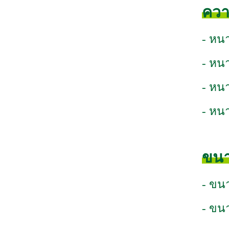
ควา
- หน
- หน
- หน
- หน
ขนา
- ขน
- ขน