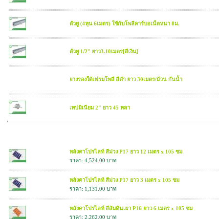
ตัวยู (4หุน 6เมตร) ใช้กับโพลีคาร์บอเน็ตหนา 8ม.
ตัวยู 1/2" ยาว3.10เมตร[สีเงิน]
ยางรองใต้เฟรมโพลี สีดำ ยาว 30เมตร/ม้วน กันน้ำ
เทปมิเนียม 2" ยาว 45 หลา
สินค้าใกล้เคียง
หลังคาโปรไลท์ สีม่วง P17 ยาว 12 เมตร x 105 ซม
ราคา: 4,524.00 บาท
หลังคาโปรไลท์ สีม่วง P17 ยาว 3 เมตร x 105 ซม
ราคา: 1,131.00 บาท
หลังคาโปรไลท์ สีส้มดินเผา P16 ยาว 6 เมตร x 105 ซม
ราคา: 2,262.00 บาท