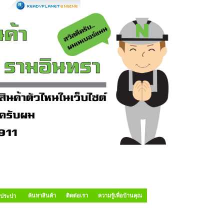
ค้นหาสินค้า
ติดต่อเรา
ความรู้เพื่อบ้านคุณ
อประปา