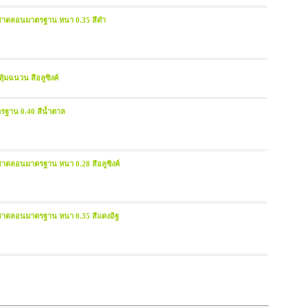
ันสาดลอนมาตรฐาน หนา 0.35 สีดำ
ุ้มฉนวน สีอลูซิงค์
รฐาน 0.40 สีน้ำตาล
นสาดลอนมาตรฐาน หนา 0.28 สีอลูซิงค์
นสาดลอนมาตรฐาน หนา 0.35 สีแดงอิฐ