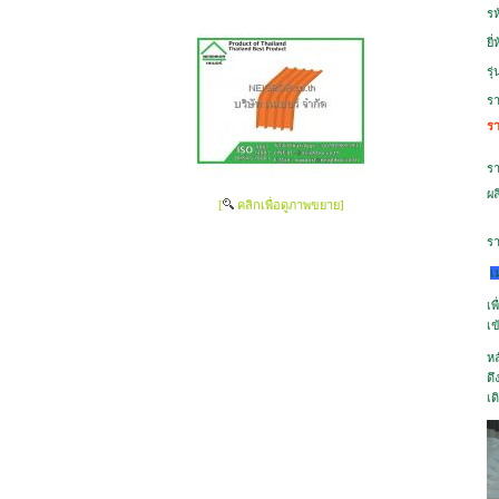
รห
ยี่
รุ่
รา
รา
รา
ผล
[
คลิกเพื่อดูภาพขยาย]
รา
เ
เพ
เข
หล
ดึ
เด