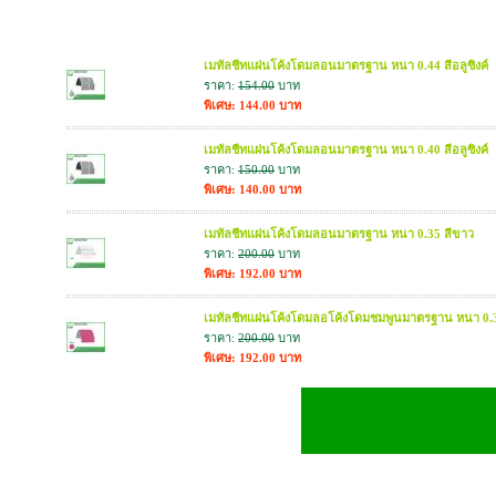
สินค้าใกล้เคียง
เมทัลชีทแผ่นโค้งโดมลอนมาตรฐาน หนา 0.44 สีอลูซิงค์
ราคา:
154.00
บาท
พิเศษ: 144.00 บาท
เมทัลชีทแผ่นโค้งโดมลอนมาตรฐาน หนา 0.40 สีอลูซิงค์
ราคา:
150.00
บาท
พิเศษ: 140.00 บาท
เมทัลชีทแผ่นโค้งโดมลอนมาตรฐาน หนา 0.35 สีขาว
ราคา:
200.00
บาท
พิเศษ: 192.00 บาท
เมทัลชีทแผ่นโค้งโดมลอโค้งโดมชมพูนมาตรฐาน หนา 0.3
ราคา:
200.00
บาท
พิเศษ: 192.00 บาท