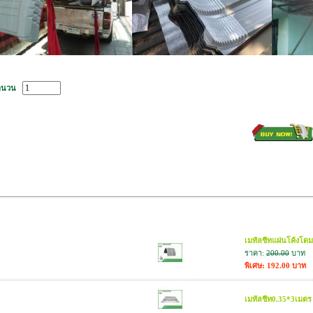
ำนวน
เมทัลชีทแผ่นโค้งโด
ราคา:
200.00
บาท
พิเศษ: 192.00 บาท
เมทัลชีท0.35*3เมตร ห