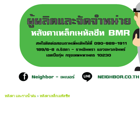
หลังคา และรางน้ำฝน
>
หลังคาเหล็กเมทัลชีท
เมทัลชีทแผ่นโค้งกันสาดลอนมาตรฐาน หนา 0.35 สีโอเชี่ย