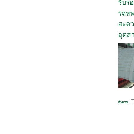
รับร
รถทพใ
สะดว
อุตส
จำนวน