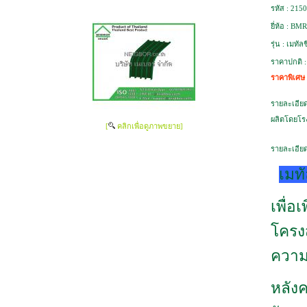
รหัส :
2150
ยี่ห้อ :
BMR 
รุ่น :
เมทัลช
ราคาปกติ 
ราคาพิเศษ
รายละเอียด
ผลิตโดยโรง
[
คลิกเพื่อดูภาพขยาย]
รายละเอียด
เมท
เพื่อ
โครง
ความ
หลังค