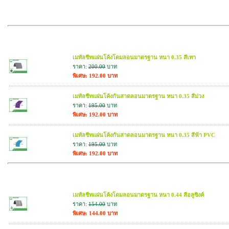
สินค้าที่เกี่ยวข้อง
เมทัลชีทแผ่นโค้งโดมลอนมาตรฐาน หนา 0.35 สีเทา
ราคา:
200.00
บาท
พิเศษ: 192.00 บาท
เมทัลชีทแผ่นโค้งกันสาดลอนมาตรฐาน หนา 0.35 สีม่วง
ราคา:
195.00
บาท
พิเศษ: 192.00 บาท
เมทัลชีทแผ่นโค้งกันสาดลอนมาตรฐาน หนา 0.35 สีฟ้า PVC
ราคา:
195.00
บาท
พิเศษ: 192.00 บาท
สินค้าใกล้เคียง
เมทัลชีทแผ่นโค้งโดมลอนมาตรฐาน หนา 0.44 สีอลูซิงค์
ราคา:
154.00
บาท
พิเศษ: 144.00 บาท