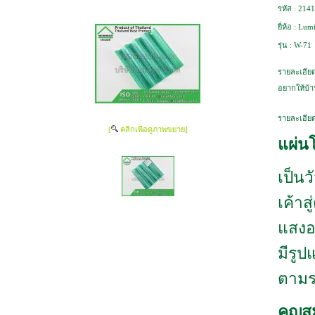
รหัส :
2141
ยี่ห้อ :
Lumi
รุ่น :
W-71
รายละเอียด
อยากให้บ้า
รายละเอียด
[
คลิกเพื่อดูภาพขยาย]
แผ่น
เป็นวั
เค้าส
แสงอ
มีรู
ตามร
คุญส