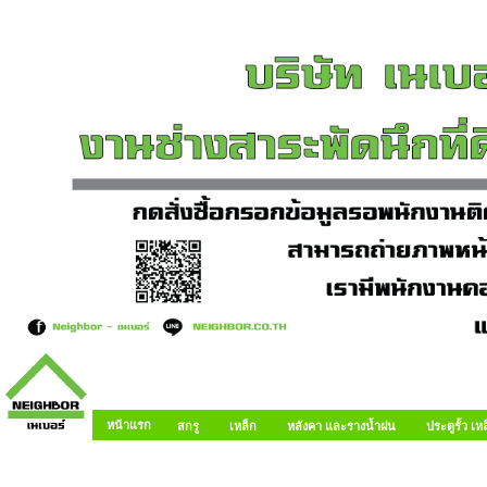
หน้าแรก
สกรู
เหล็ก
หลังคา และรางน้ำฝน
ประตูรั้ว เ