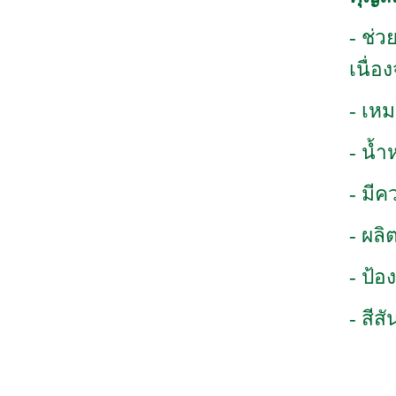
- ช่
เนื่อ
- เห
- น้ำ
- มีค
- ผลิ
- ป้
- สีส