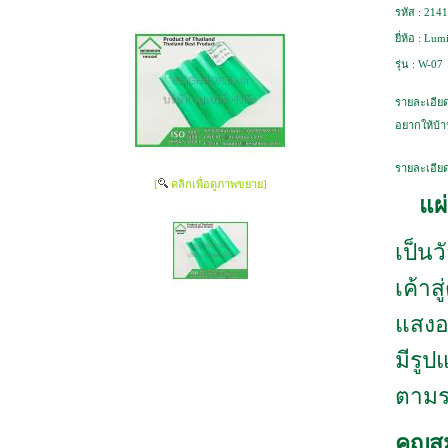
รหัส :
2141
ยี่ห้อ :
Lumi
รุ่น :
W-07
รายละเอียด
อยากให้บ้า
รายละเอียด
[
คลิกเพื่อดูภาพขยาย]
แผ
เป็นวั
เค้าส
แสงอ
มีรู
ตามร
คุญส