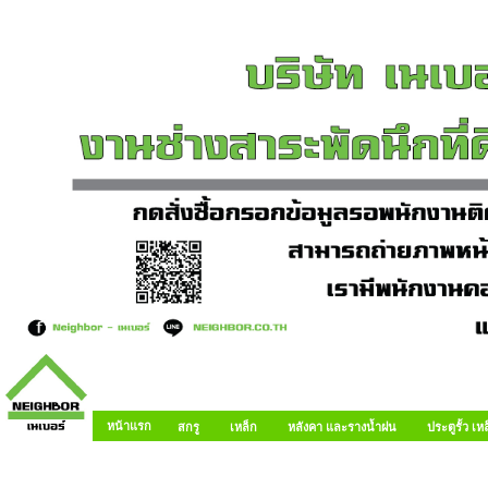
หน้าแรก
สกรู
เหล็ก
หลังคา และรางน้ำฝน
ประตูรั้ว เ