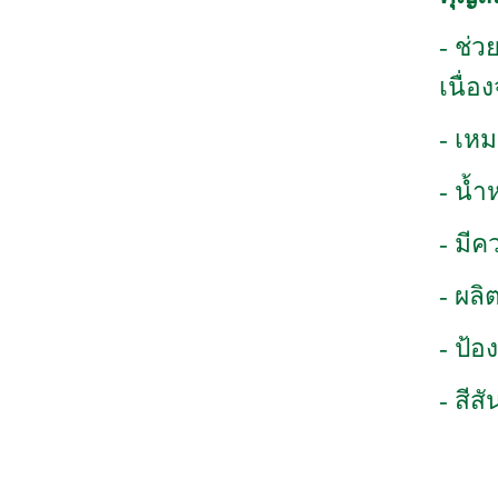
- ช่
เนื่อ
- เห
- น้ำ
- มีค
- ผลิ
- ป้
- สีส