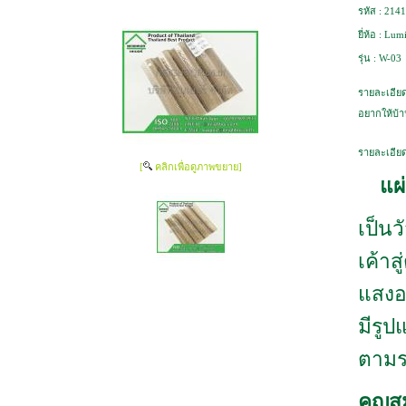
รหัส :
2141
ยี่ห้อ :
Lumi
รุ่น :
W-03
รายละเอียด
อยากให้บ้า
รายละเอียด
[
คลิกเพื่อดูภาพขยาย]
แผ
เป็นวั
เค้าส
แสงอ
มีรู
ตามร
คุญส