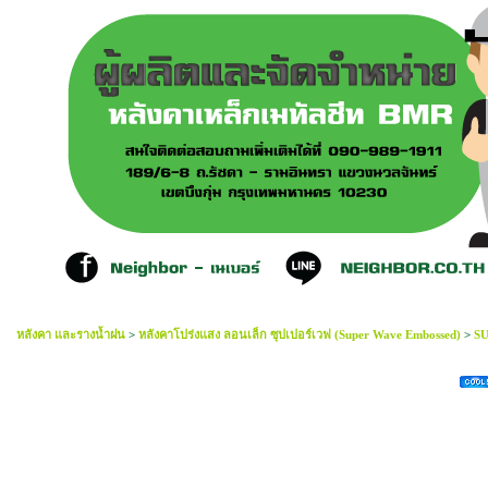
หลังคา และรางน้ำฝน
>
หลังคาโปร่งแสง ลอนเล็ก ซุปเปอร์เวฟ (Super Wave Embossed)
>
SU
Super Waveb Embossed ชา 3เมตรx105ซมx1.50mm.