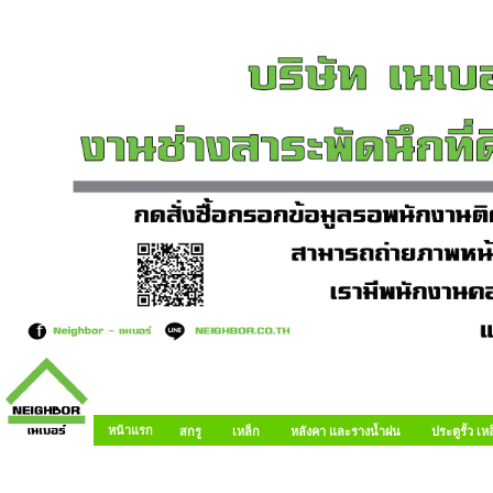
หน้าแรก
สกรู
เหล็ก
หลังคา และรางน้ำฝน
ประตูรั้ว เ