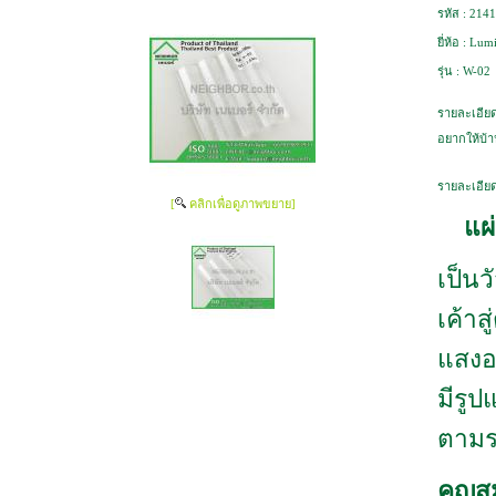
รหัส :
2141
ยี่ห้อ :
Lumi
รุ่น :
W-02
รายละเอียด
อยากให้บ้า
รายละเอียด
[
คลิกเพื่อดูภาพขยาย]
แผ
เป็นวั
เค้าส
แสงอ
มีรู
ตามร
คุญส