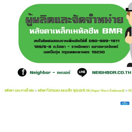
หลังคา และรางน้ำฝน
>
หลังคาโปร่งแสง ลอนเล็ก ซุปเปอร์เวฟ (Super Wave Embossed)
>
SU
Super Wave Embossed ใส 3เมตรx105ซมx1.50mm.