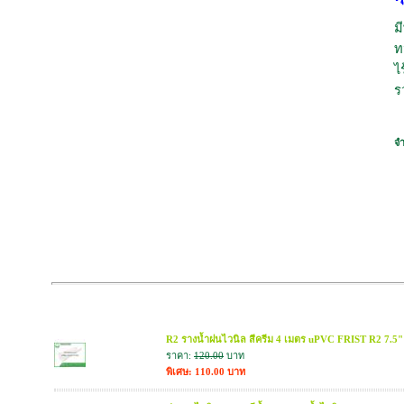
ม
ท
ไ
ร
จ
สินค้าที่เกี่ยวข้อง
R2 รางน้ำฝนไวนิล สีครีม 4 เมตร uPVC FRIST R2 7.5"
ราคา:
120.00
บาท
พิเศษ: 110.00 บาท