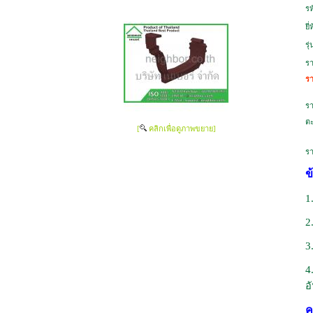
รห
ยี่
รุ่
รา
รา
รา
ตะ
[
คลิกเพื่อดูภาพขยาย]
รา
ข
1
2
3
4
อ
ค