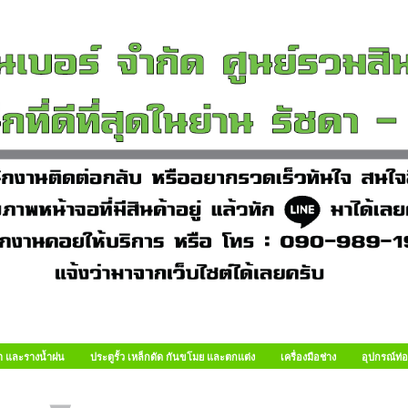
า และรางน้ำฝน
ประตูรั้ว เหล็กดัด กันขโมย และตกแต่ง
เครื่องมือช่าง
อุปกรณ์ท่