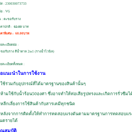
ัส :
230030073733
ห้อ :
VG
น :
ตะขอรับราง
คาปกติ :
62.00
บาท
คาพิเศษ :
60.00บาท
ยละเอียดย่อ :
ขอรับราง สีน้ำตาล 2in1 (รางน้ำไวนิล)
ยละเอียดทั้งหมด :
้อแนะนำในการใช้งาน
.ใช้ร่วมกับอุปกรณ์ที่ได้มาตรฐานของสินค้านั้นๆ
.ห้ามใช้กับน้ำร้อน50องศา ซึ่งอาจทำให้ท่อเสียรูปทรงและเกิดการรั่วซึมได
.หลีกเลี่ยงการใช้สินค้ากับสารเคมีทุกชนิด
.หลังจากการติดตั้งให้ทำการทดสอบแรงดันตามมาตรฐานการทดสอบแรงดัน
ันตรายได้
ุณสมบัติ