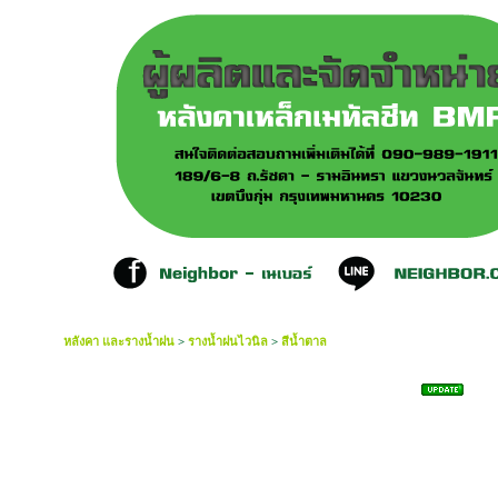
หลังคา และรางน้ำฝน
>
รางน้ำฝนไวนิล
>
สีน้ำตาล
ตะขอรับราง สีน้ำตาล 2in1 (รางน้ำไวนิล)