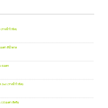
 (รางน้ำไวนิล)
0องศา สีน้ำตาล
ีม 4เมตร
ล 2in1 (รางน้ำไวนิล)
น 135องศา สีครีม