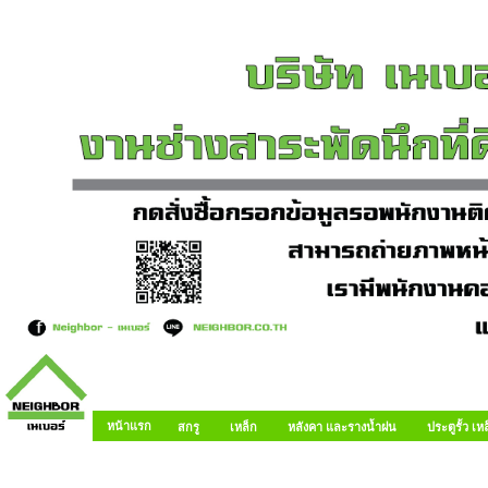
หน้าแรก
สกรู
เหล็ก
หลังคา และรางน้ำฝน
ประตูรั้ว เ