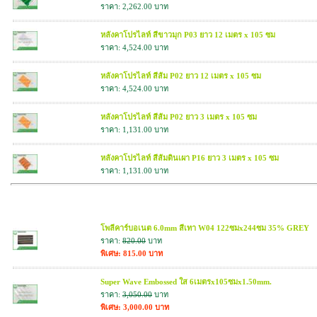
ราคา: 2,262.00 บาท
หลังคาโปรไลท์ สีขาวมุก P03 ยาว 12 เมตร x 105 ซม
ราคา: 4,524.00 บาท
หลังคาโปรไลท์ สีส้ม P02 ยาว 12 เมตร x 105 ซม
ราคา: 4,524.00 บาท
หลังคาโปรไลท์ สีส้ม P02 ยาว 3 เมตร x 105 ซม
ราคา: 1,131.00 บาท
หลังคาโปรไลท์ สีส้มดินเผา P16 ยาว 3 เมตร x 105 ซม
ราคา: 1,131.00 บาท
สินค้าใกล้เคียง
โพลีคาร์บอเนต 6.0mm สีเทา W04 122ซมx244ซม 35% GREY
ราคา:
820.00
บาท
พิเศษ: 815.00 บาท
Super Wave Embossed ใส 6เมตรx105ซมx1.50mm.
ราคา:
3,050.00
บาท
พิเศษ: 3,000.00 บาท