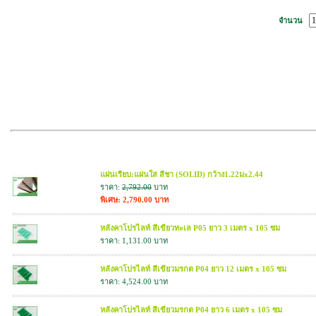
จำนวน
สินค้าที่เกี่ยวข้อง
แผ่นเรียบ:แผ่นใส สีชา (SOLID) กว้าง1.22มx2.44
ราคา:
2,792.00
บาท
พิเศษ: 2,790.00 บาท
หลังคาโปรไลท์ สีเขียวทะเล P05 ยาว 3 เมตร x 105 ซม
ราคา: 1,131.00 บาท
หลังคาโปรไลท์ สีเขียวมรกต P04 ยาว 12 เมตร x 105 ซม
ราคา: 4,524.00 บาท
หลังคาโปรไลท์ สีเขียวมรกต P04 ยาว 6 เมตร x 105 ซม