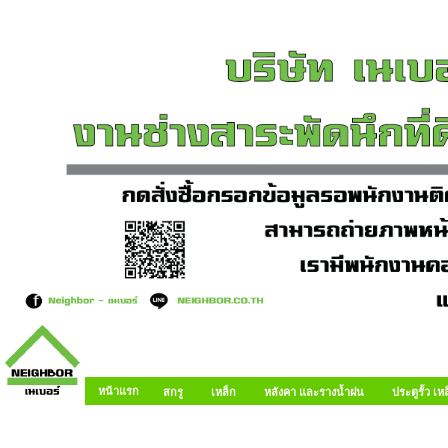
หน้าแรก
สกรู
เหล็ก
หลังคา และรางน้ำฝน
ประตูรั้ว เ