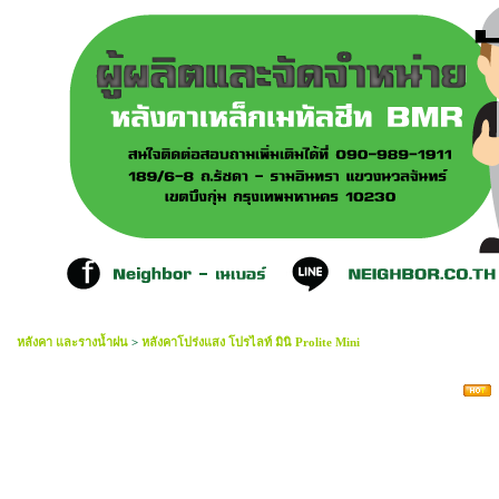
หลังคา และรางน้ำฝน
>
หลังคาโปร่งแสง โปรไลท์ มินิ Prolite Mini
โปรไลท์แค้มปิ้ง ยาว 6 เมตร ProLite Cap - Mini Cap