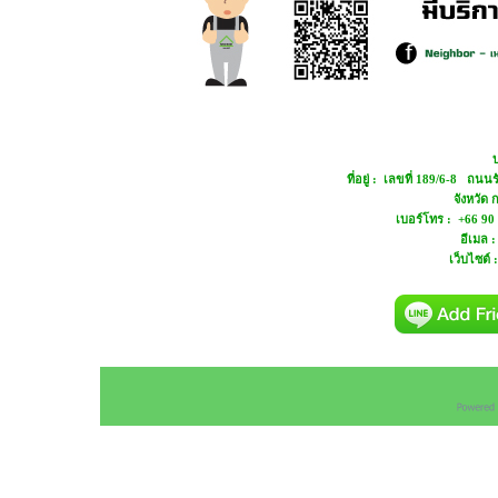
บ
ที่อยู่ : เลขที่ 189/6-8 ถ
จังหวัด
เบอร์โทร : +66 90
อีเมล 
เว็บไซต์ 