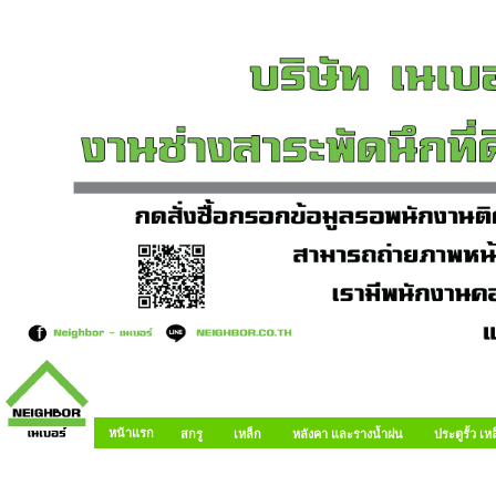
หน้าแรก
สกรู
เหล็ก
หลังคา และรางน้ำฝน
ประตูรั้ว เ