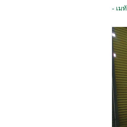
- เมท