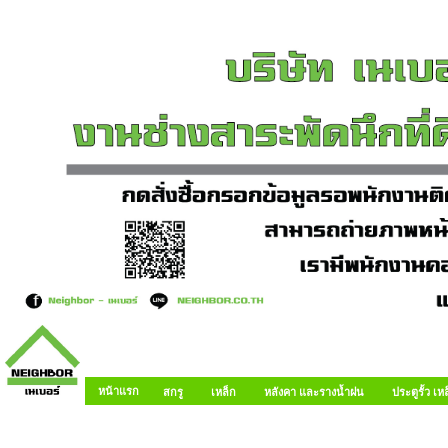
หน้าแรก
สกรู
เหล็ก
หลังคา และรางน้ำฝน
ประตูรั้ว เ