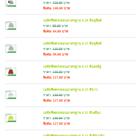
ราคา:
150.00
บาท
พิเศษ: 140.00 บาท
เมทัลชีทตรงลอนมาตรฐาน 0.28 สีอลูซิงค์
ราคา:
90.00
บาท
พิเศษ: 84.00 บาท
เมทัลชีทตรงลอนมาตรฐาน 0.35 สีอลูซิงค์
ราคา:
110.00
บาท
พิเศษ: 99.00 บาท
เมทัลชีทตรงลอนมาตรฐาน 0.35 สีแดงอิฐ
ราคา:
130.00
บาท
พิเศษ: 127.00 บาท
เมทัลชีทตรงลอนมาตรฐาน 0.35 สีขาว
ราคา:
130.00
บาท
พิเศษ: 127.00 บาท
เมทัลชีทตรงลอนมาตรฐาน 0.35 สีเหลือง
ราคา:
130.00
บาท
พิเศษ: 127.00 บาท
เมทัลชีทตรงลอนมาตรฐาน 0.35 สีเขียวเข้ม