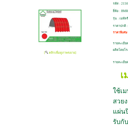
รหัส :
2150
ยี่ห้อ :
BMR 
รุ่น :
เมทัล
ราคาปกติ 
ราคาพิเศษ
รายละเอียด
ผลิตโดยโรง
[
คลิกเพื่อดูภาพขยาย]
รายละเอียด
เ
ใช้เม
สวยง
แผ่น
รับกั