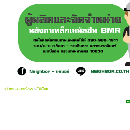
หลังคา และรางน้ำฝน
>
โค้งโดม
เมทัลชีทแผ่นโค้งโดมลอนมาตรฐาน หนา 0.35 สีแดงสด