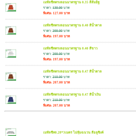
เมทัลชีทตรงลอนมาตรฐาน 0.35 สีส้มอิฐ
ราคา:
130.00
บาท
พิเศษ: 127.00 บาท
เมทัลชีทตรงลอนมาตรฐาน 0.40 สีน้ำตาล
ราคา:
200.00
บาท
พิเศษ: 197.00 บาท
เมทัลชีทตรงลอนมาตรฐาน 0.40 สีขาว
ราคา:
200.00
บาท
พิเศษ: 197.00 บาท
เมทัลชีทตรงลอนมาตรฐาน 0.47 สีน้ำตาล
ราคา:
210.00
บาท
พิเศษ: 207.00 บาท
เมทัลชีทตรงลอนมาตรฐาน 0.47 สีน้ำเงิน
ราคา:
210.00
บาท
พิเศษ: 207.00 บาท
สินค้าใกล้เคียง
เมทัลชีท0.28*3เมตร ไม่หุ้มฉนวน สีอลูซิงค์