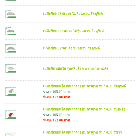
เมทัลชีท0.28 6เมตร ไม่หุ้มฉนวน สีอลูซิงค์
เมทัลชีท0.35*3เมตร ไม่หุ้มฉนวน สีอลูซิงค์
เมทัลชีท0.35*6เมตร หุ้มฉนวน สีอลูซิงค์
เมทัลชีท แผ่นใส รุ่นคลิปล็อก ความยาวตามสั่ง
เมทัลชีทแผ่นโค้งกันสาดลอนมาตรฐาน หนา 0.35 สีอลูซิงค์
ราคา:
195.00
บาท
พิเศษ: 192.00 บาท
เมทัลชีทแผ่นโค้งกันสาดลอนมาตรฐาน หนา 0.35 สีแดงอิฐ
ราคา:
195.00
บาท
พิเศษ: 192.00 บาท
เมทัลชีทแผ่นโค้งกันสาดลอนมาตรฐาน หนา 0.35 สีขาว