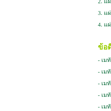
2. แผ
3. แ
4. แ
ข้อ
- เมท
- เมท
- เมท
- เมท
- เม