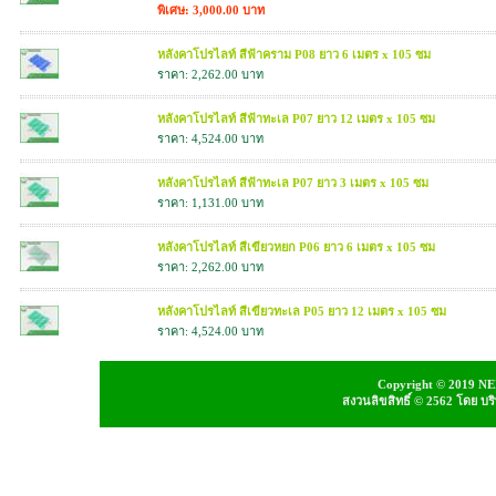
พิเศษ: 3,000.00 บาท
หลังคาโปรไลท์ สีฟ้าคราม P08 ยาว 6 เมตร x 105 ซม
ราคา: 2,262.00 บาท
หลังคาโปรไลท์ สีฟ้าทะเล P07 ยาว 12 เมตร x 105 ซม
ราคา: 4,524.00 บาท
หลังคาโปรไลท์ สีฟ้าทะเล P07 ยาว 3 เมตร x 105 ซม
ราคา: 1,131.00 บาท
หลังคาโปรไลท์ สีเขียวหยก P06 ยาว 6 เมตร x 105 ซม
ราคา: 2,262.00 บาท
หลังคาโปรไลท์ สีเขียวทะเล P05 ยาว 12 เมตร x 105 ซม
ราคา: 4,524.00 บาท
Copyright © 2019 NEI
สงวนลิขสิทธิ์ © 2562 โดย บ