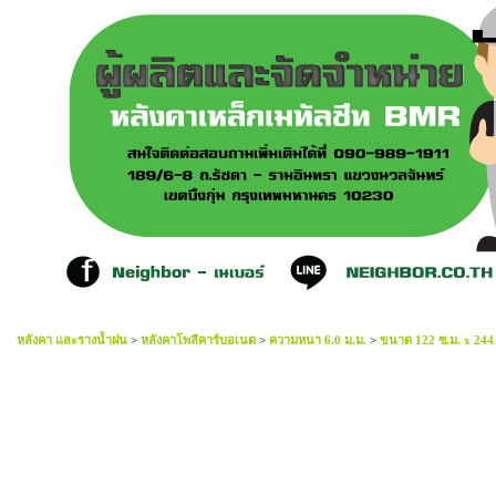
หลังคา และรางน้ำฝน
>
หลังคาโพลีคาร์บอเนต
>
ความหนา 6.0 ม.ม.
>
ขนาด 122 ซ.ม. x 244 ซ
โพลีคาร์บอเนต 6.0mm SP สีเหลือง 122ซมx244ซม. 75