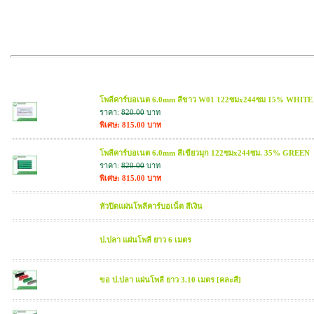
สินค้าที่เกี่ยวข้อง
โพลีคาร์บอเนต 6.0mm สีขาว W01 122ซมx244ซม 15% WHITE
ราคา:
820.00
บาท
พิเศษ: 815.00 บาท
โพลีคาร์บอเนต 6.0mm สีเขียวมุก 122ซมx244ซม. 35% GREEN
ราคา:
820.00
บาท
พิเศษ: 815.00 บาท
หัวปิดแผ่นโพลีคาร์บอเน็ต สีเงิน
ป.ปลา แผ่นโพลี ยาว 6 เมตร
ขอ ป.ปลา แผ่นโพลี ยาว 3.10 เมตร [คละสี]