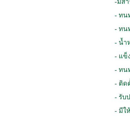
-มีส
- ทน
- ทน
- น้ำ
- แข็
- ทน
- ติด
- รับ
- มีใ