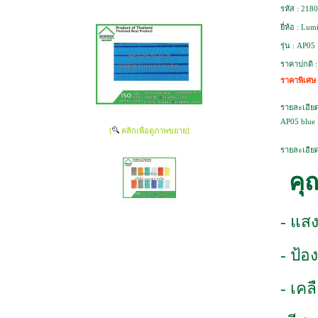
รหัส :
2180
ยี่ห้อ :
Lumi
รุ่น :
AP05
ราคาปกติ 
ราคาพิเศษ
รายละเอียด
AP05 blue 
[
คลิกเพื่อดูภาพขยาย]
รายละเอียด
คุ
- แสง
- ป้อ
- เค