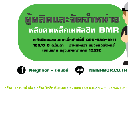
หลังคา และรางน้ำฝน
>
หลังคาโพลีคาร์บอเนต
>
ความหนา 6.0 ม.ม.
>
ขนาด 122 ซ.ม. x 244 ซ
โพลีคาร์บอเนต 6.0mm สีน้ำเงินมุก 122ซมx244:ซม. BLU