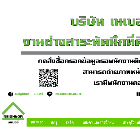
หน้าแรก
สกรู
เหล็ก
หลังคา และรางน้ำฝน
ประตูรั้ว เ