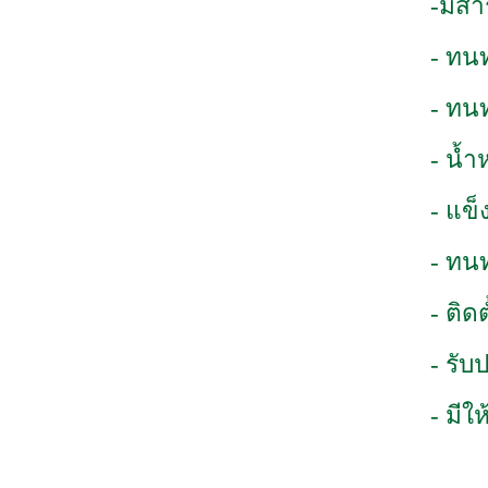
-มีส
- ทน
- ทน
- น้ำ
- แข็
- ทน
- ติด
- รับ
- มีใ