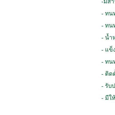
-มีส
- ทน
- ทน
- น้ำ
- แข็
- ทน
- ติด
- รับ
- มีใ