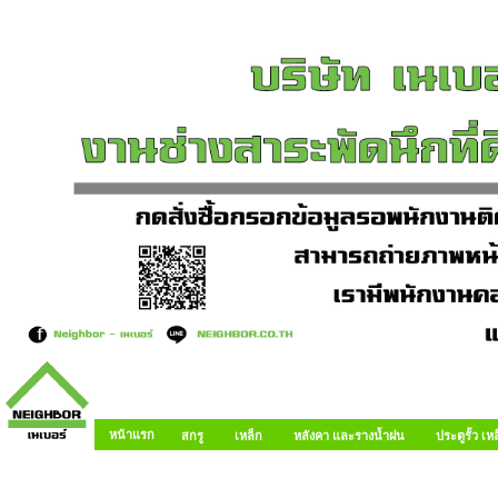
หน้าแรก
สกรู
เหล็ก
หลังคา และรางน้ำฝน
ประตูรั้ว เ