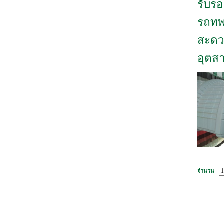
รับร
รถทพใ
สะดว
อุตส
จำนวน