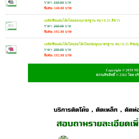
ราคา:
150.00
บาท
พิเศษ: 140.00 บาท
เมทัลชีทแผ่นโค้งโดมลอนมาตรฐาน หนา 0.35 สีขาว
ราคา:
200.00
บาท
พิเศษ: 192.00 บาท
เมทัลชีทแผ่นโค้งโดมลอโค้งโดมชมพูนมาตรฐาน หนา 0.35 สีชมพู
ราคา:
200.00
บาท
พิเศษ: 192.00 บาท
Copyright © 2019 NEI
สงวนลิขสิทธิ์ © 2562 โดย บ