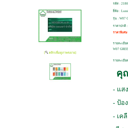
รหัส :
2180
ยี่ห้อ :
Lumi
รุ่น :
W07 
ราคาปกติ 
ราคาพิเศษ
รายละเอียด
W07 GREEN
[
คลิกเพื่อดูภาพขยาย]
รายละเอียด
คุ
- แสง
- ป้อ
- เค