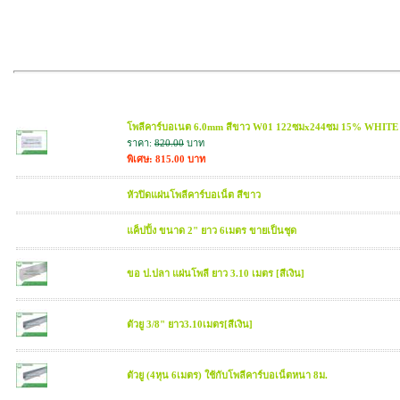
สินค้าที่เกี่ยวข้อง
โพลีคาร์บอเนต 6.0mm สีขาว W01 122ซมx244ซม 15% WHITE
ราคา:
820.00
บาท
พิเศษ: 815.00 บาท
หัวปิดแผ่นโพลีคาร์บอเน็ต สีขาว
แค็ปปิ้ง ขนาด 2" ยาว 6เมตร ขายเป็นชุด
ขอ ป.ปลา แผ่นโพลี ยาว 3.10 เมตร [สีเงิน]
ตัวยู 3/8" ยาว3.10เมตร[สีเงิน]
ตัวยู (4หุน 6เมตร) ใช้กับโพลีคาร์บอเน็ตหนา 8ม.