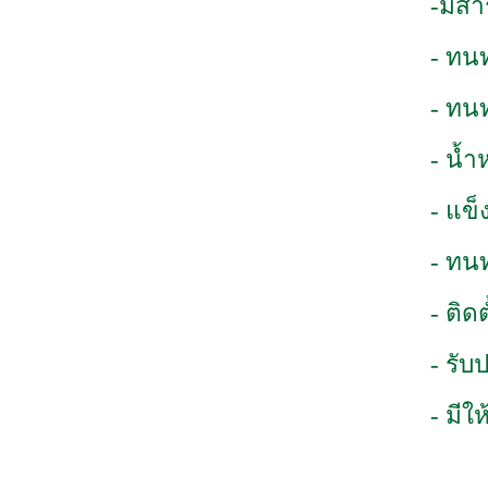
-มีส
- ทน
- ทน
- น้ำ
- แข็
- ทน
- ติด
- รับ
- มีใ