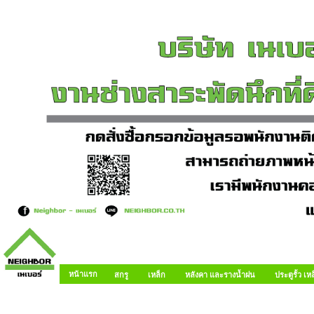
หน้าแรก
สกรู
เหล็ก
หลังคา และรางน้ำฝน
ประตูรั้ว เ