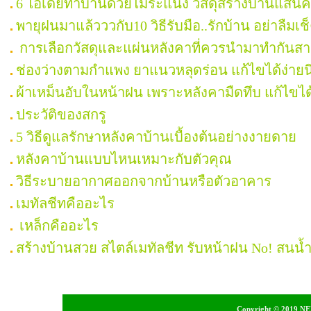
6 ไอเดียทำบ้านด้วยไม้ระแนง วัสดุสร้างบ้านแสน
พายุฝนมาแล้วววกับ10 วิธีรับมือ..รักบ้าน อย่าลืมเช
การเลือกวัสดุและแผ่นหลังคาที่ควรนำมาทำกันส
ช่องว่างตามกำแพง ยาแนวหลุดร่อน แก้ไขได้ง่ายน
ผ้าเหม็นอับในหน้าฝน เพราะหลังคามืดทึบ แก้ไขได
ประวัติของสกรู
5 วิธีดูแลรักษาหลังคาบ้านเบื้องต้นอย่างงายดาย
หลังคาบ้านแบบไหนเหมาะกับตัวคุณ
วิธีระบายอากาศออกจากบ้านหรือตัวอาคาร
เมทัลชีทคืออะไร
เหล็กคืออะไร
สร้างบ้านสวย สไตล์เมทัลชีท รับหน้าฝน No! สนน้
Copyright © 2019 NEI