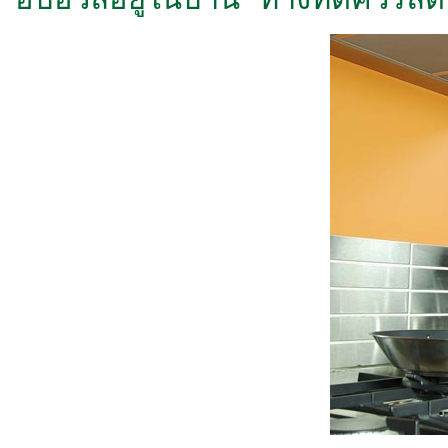
อบอวลอยู่ในบ้าน ทางที่ดีควรล