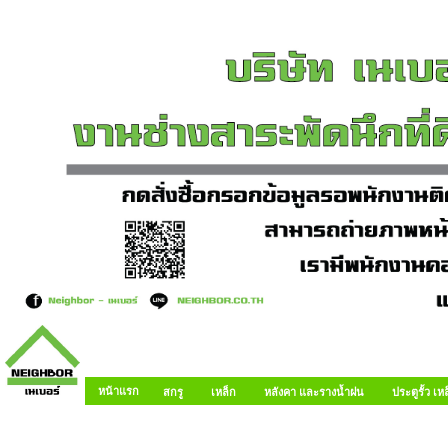
หน้าแรก
สกรู
เหล็ก
หลังคา และรางน้ำฝน
ประตูรั้ว เ