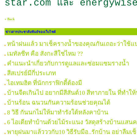
star.com
และ energywis
« Back
ข่าวสารประชาสัมพันธ์ของเว็บไซต์
หน้าฝนแล้ว มาเช็ครางน้ำของคุณกันเถอะว่าใช้
เมทัลชีท คือ สังกะสีใช่ไหม ??
คำแนะนำเกี่ยวกับการดูแลและซ่อมแซมรางน้ำ
สีสเปรย์มีกี่ประเภท
ไอเทมฮิต ที่นักกราฟิกตี้ต้องมี
บ้านจืดเกินไป อยากมีสีสันต์10 สีทาภายใน ที่ทำใ
บ้านร้อน ฉนวนกันความร้อนช่วยคุณได้
8 วิธี กันนกไม่ให้มาทำรังใต้หลังคาบ้าน
6 ไอเดียทำบ้านด้วยไม้ระแนง วัสดุสร้างบ้านแสน
พายุฝนมาแล้วววกับ10 วิธีรับมือ..รักบ้าน อย่าลืมเช